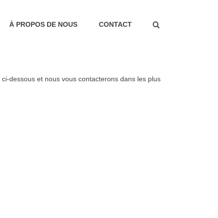
À PROPOS DE NOUS
CONTACT
e ci-dessous et nous vous contacterons dans les plus