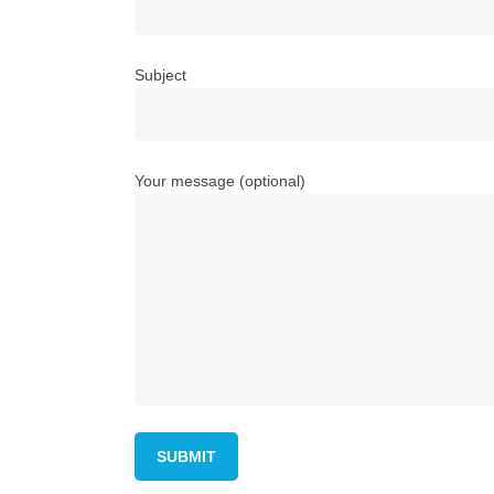
Subject
Your message (optional)