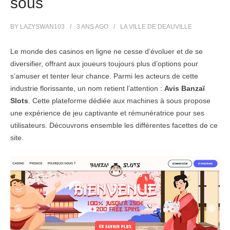
sous
BY
LAZYSWAN103
3 ANS
AGO
LA VILLE DE DEAUVILLE
Le monde des casinos en ligne ne cesse d’évoluer et de se
diversifier, offrant aux joueurs toujours plus d’options pour
s’amuser et tenter leur chance. Parmi les acteurs de cette
industrie florissante, un nom retient l’attention :
Avis Banzaï
Slots
. Cette plateforme dédiée aux machines à sous propose
une expérience de jeu captivante et rémunératrice pour ses
utilisateurs. Découvrons ensemble les différentes facettes de ce
site.