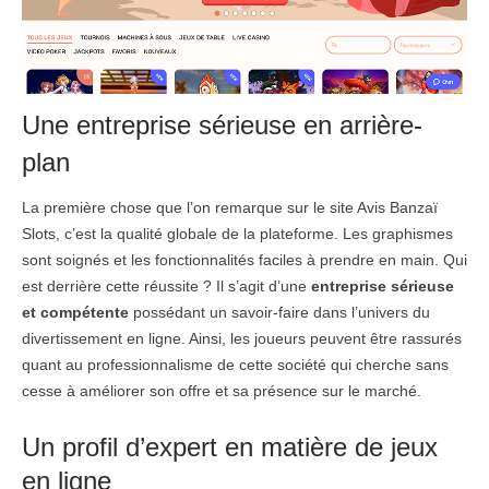
Une entreprise sérieuse en arrière-
plan
La première chose que l’on remarque sur le site Avis Banzaï
Slots, c’est la qualité globale de la plateforme. Les graphismes
sont soignés et les fonctionnalités faciles à prendre en main. Qui
est derrière cette réussite ? Il s’agit d’une
entreprise sérieuse
et compétente
possédant un savoir-faire dans l’univers du
divertissement en ligne. Ainsi, les joueurs peuvent être rassurés
quant au professionnalisme de cette société qui cherche sans
cesse à améliorer son offre et sa présence sur le marché.
Un profil d’expert en matière de jeux
en ligne