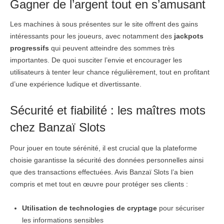
Gagner de l’argent tout en s’amusant
Les machines à sous présentes sur le site offrent des gains
intéressants pour les joueurs, avec notamment des
jackpots
progressifs
qui peuvent atteindre des sommes très
importantes. De quoi susciter l’envie et encourager les
utilisateurs à tenter leur chance régulièrement, tout en profitant
d’une expérience ludique et divertissante.
Sécurité et fiabilité : les maîtres mots
chez Banzaï Slots
Pour jouer en toute sérénité, il est crucial que la plateforme
choisie garantisse la sécurité des données personnelles ainsi
que des transactions effectuées. Avis Banzaï Slots l’a bien
compris et met tout en œuvre pour protéger ses clients :
Utilisation de technologies de cryptage
pour sécuriser
les informations sensibles